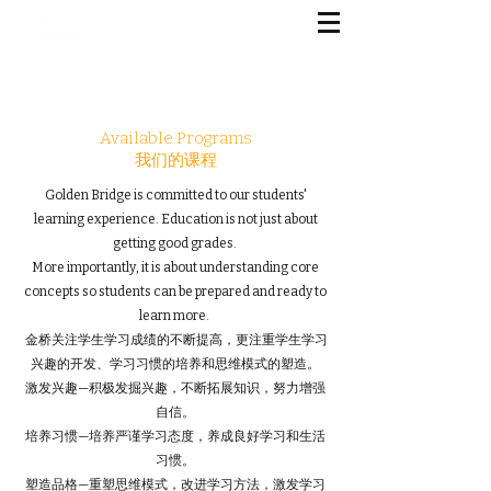
G
OLDEN BRIDGE EDUCATION
美国金桥国际教育
Available Programs
​我们的课程
Golden Bridge is committed to our students'
learning experience. Education is not just about
getting good grades.
More importantly, it is about understanding core
concepts so students can be prepared and ready to
learn more.
金桥关注学生学习成绩的不断提高，更注重学生学习
兴趣的开发、学习习惯的培养和思维模式的塑造。
激发兴趣—积极发掘兴趣，不断拓展知识，努力增
强
自信。
培养习惯—培养严谨学习态度，养成良好学习和生活
习惯。
塑造品格—重塑思维模式，改进学习方法，激发学习