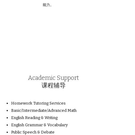
能力。
Academic Support
​课程辅导
Homework Tutoring Services
Basic/Intermediate/Advanced Math
English Reading & Writing
English Grammar & Vocabulary
Public Speech & Debate
Academic Enrichment Program